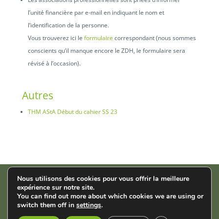
l’unité financière par e-mail en indiquant le nom et
l’identification de la personne.
Vous trouverez ici le
formulaire
correspondant (nous sommes
conscients qu’il manque encore le ZDH, le formulaire sera
révisé à l’occasion).
Autres
THM AStA Début du cahier SS 23
Nous utilisons des cookies pour vous offrir la meilleure
expérience sur notre site.
AStA der THM | Wiesenstr. 14 | 35390 Gießen |
Impressum
|
You can find out more about which cookies we are using or
Datenschutz
switch them off in
settings
.