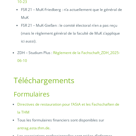
10-23
FSR 21 – MuK-Friedberg : n’a actuellement que le général de
MuK
FSR 21 – MuK-Gießen : le comité électoral n’en a pas reçu
(mais le règlement général de la faculté de MuK s’applique
ici aussi).
ZDH – Studium Plus :
Règlement de la Fachschaft_ZDH_2025-
06-10
Téléchargements
Formulaires
Directives de restauration pour l’AStA et les Fachschaften de
la THM
Tous les formulaires financiers sont disponibles sur
antrag.asta.thm.de
.
Les associations professionnelles sont priées d’informer