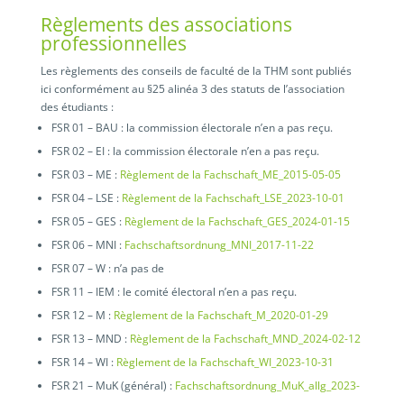
Règlements des associations
professionnelles
Les règlements des conseils de faculté de la THM sont publiés
ici conformément au §25 alinéa 3 des statuts de l’association
des étudiants :
FSR 01 – BAU : la commission électorale n’en a pas reçu.
FSR 02 – EI : la commission électorale n’en a pas reçu.
FSR 03 – ME :
Règlement de la Fachschaft_ME_2015-05-05
FSR 04 – LSE :
Règlement de la Fachschaft_LSE_2023-10-01
FSR 05 – GES :
Règlement de la Fachschaft_GES_2024-01-15
FSR 06 – MNI :
Fachschaftsordnung_MNI_2017-11-22
FSR 07 – W : n’a pas de
FSR 11 – IEM : le comité électoral n’en a pas reçu.
FSR 12 – M :
Règlement de la Fachschaft_M_2020-01-29
FSR 13 – MND :
Règlement de la Fachschaft_MND_2024-02-12
FSR 14 – WI :
Règlement de la Fachschaft_WI_2023-10-31
FSR 21 – MuK (général) :
Fachschaftsordnung_MuK_allg_2023-