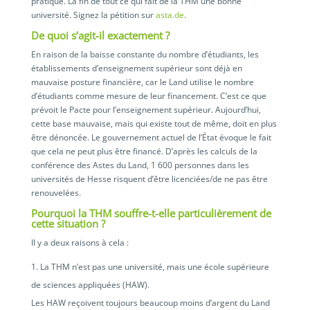
pratique. La fin de tout ce qui fait de la THM une bonne
université. Signez la pétition sur
asta.de
.
De quoi s’agit-il exactement ?
En raison de la baisse constante du nombre d’étudiants, les
établissements d’enseignement supérieur sont déjà en
mauvaise posture financière, car le Land utilise le nombre
d’étudiants comme mesure de leur financement. C’est ce que
prévoit le Pacte pour l’enseignement supérieur. Aujourd’hui,
cette base mauvaise, mais qui existe tout de même, doit en plus
être dénoncée. Le gouvernement actuel de l’État évoque le fait
que cela ne peut plus être financé. D’après les calculs de la
conférence des Astes du Land, 1 600 personnes dans les
universités de Hesse risquent d’être licenciées/de ne pas être
renouvelées.
Pourquoi la THM souffre-t-elle particulièrement de
cette situation ?
Il y a deux raisons à cela :
La THM n’est pas une université, mais une école supérieure
de sciences appliquées (HAW).
Les HAW reçoivent toujours beaucoup moins d’argent du Land