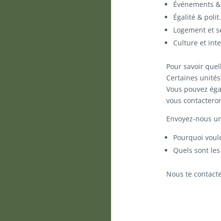
Événements & 
Égalité & poli
Logement et s
Culture et int
Pour savoir quel
Certaines unités
Vous pouvez éga
vous contactero
Envoyez-nous un
Pourquoi voule
Quels sont les
Nous te contacte