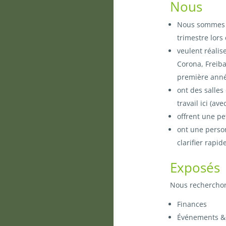
Nous
Nous sommes u
trimestre lors
veulent réalis
Corona, Freiba
première année
ont des salles
travail ici (av
offrent une pe
ont une person
clarifier rapi
Exposés
Nous recherchons
Finances
Événements &