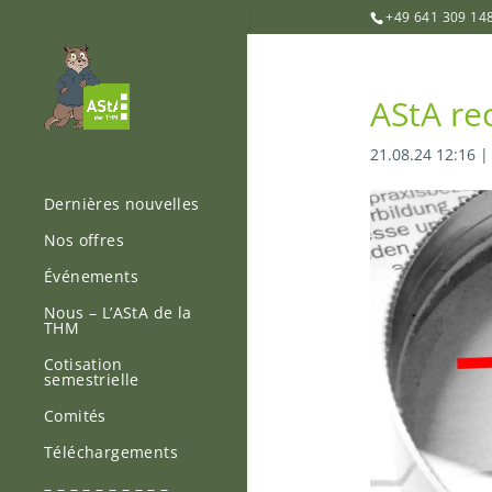
+49 641 309 14
AStA re
21.08.24 12:16
Dernières nouvelles
Nos offres
Événements
Nous – L’AStA de la
THM
Cotisation
semestrielle
Comités
Téléchargements
– – – – – – – – – –