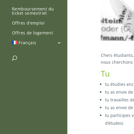
Remboursement du
ticket semestriel
Offres d’emploi
Offres de logement
Français
Chers étudiants,
nous cherchons à
Tu
tu étudies en
tu as envie de
tu travailles
tu as envie de
tu participes 
d’études)