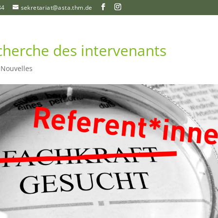
84
sekretariat@asta.thm.de
cherche des intervenants
|
Nouvelles