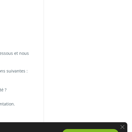
essous et nous
ns suivantes :
té ?
ntation.
Ferme