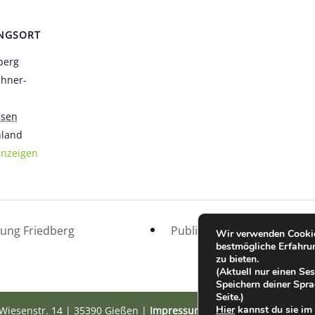
NGSORT
berg
chner-
ssen
hland
anzeigen
ung Friedberg
Public-Viewing Deutschlan
Wir verwenden Cookie
bestmögliche Erfahru
zu bieten.
(Aktuell nur einen S
Speichern deiner Spra
Seite.)
Hier
kannst du sie im 
Wiesenstr. 14 | 35390 Gießen |
Impressum
|
Datenschutz