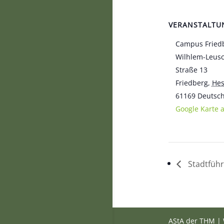
VERANSTALTU
Campus Fried
Wilhlem-Leus
Straße 13
Friedberg
,
He
61169
Deutsc
Google Karte 
Stadtführ
AStA der THM | 