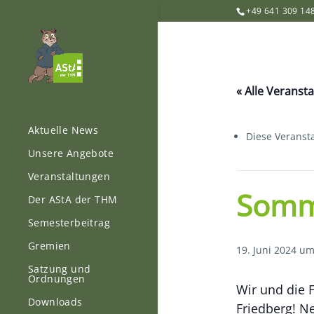
+49 641 309 14
« Alle Veranst
Aktuelle News
Diese Veransta
Unsere Angebote
Veranstaltungen
Somme
Der AStA der THM
Semesterbeitrag
Gremien
19. Juni 2024 um
Satzung und
Ordnungen
Wir und die 
Downloads
Friedberg! N