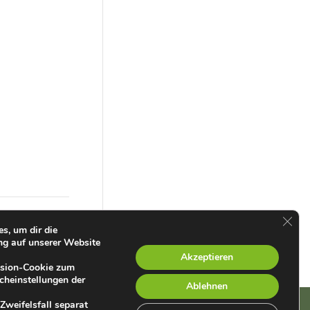
GDPR
d – Ungarn
s, um dir die
ng auf unserer Website
Akzeptieren
ession-Cookie zum
cheinstellungen der
Ablehnen
Zweifelsfall separat