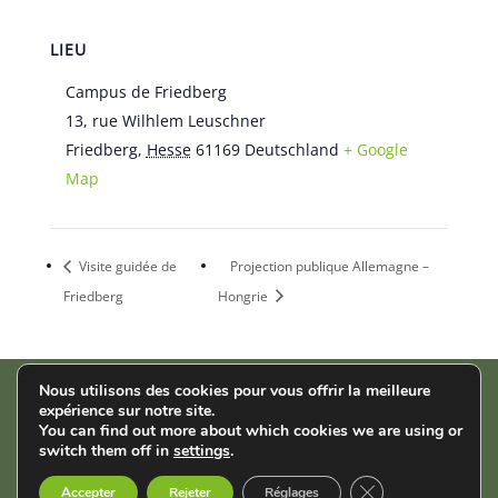
LIEU
Campus de Friedberg
13, rue Wilhlem Leuschner
Friedberg
,
Hesse
61169
Deutschland
+ Google
Map
Visite guidée de
Projection publique Allemagne –
Friedberg
Hongrie
Nous utilisons des cookies pour vous offrir la meilleure
expérience sur notre site.
AStA der THM | Wiesenstr. 14 | 35390 Gießen |
Impressum
|
You can find out more about which cookies we are using or
Datenschutz
switch them off in
settings
.
Fermer la bannièr
English
Français
Deutsch
Accepter
Rejeter
Réglages