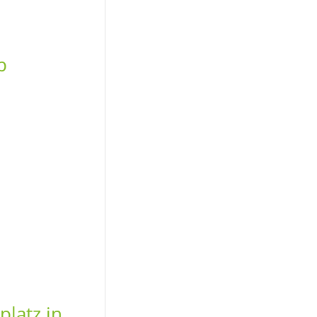
b
latz in