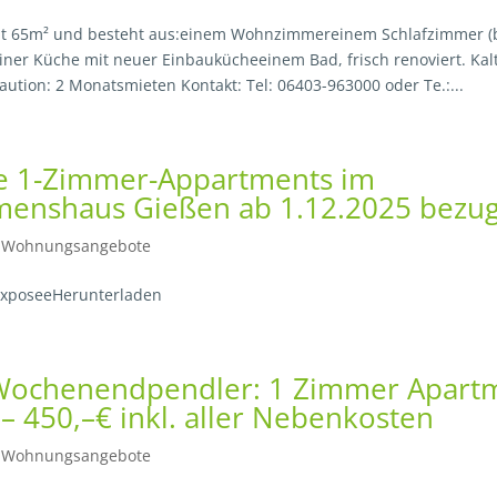
t 65m² und besteht aus:einem Wohnzimmereinem Schlafzimmer (b
iner Küche mit neuer Einbaukücheeinem Bad, frisch renoviert. Kalt
ution: 2 Monatsmieten Kontakt: Tel: 06403-963000 oder Te.:...
e 1-Zimmer-Appartments im
enshaus Gießen ab 1.12.2025 bezugs
|
Wohnungsangebote
ExposeeHerunterladen
Wochenendpendler: 1 Zimmer Apart
– 450,–€ inkl. aller Nebenkosten
|
Wohnungsangebote