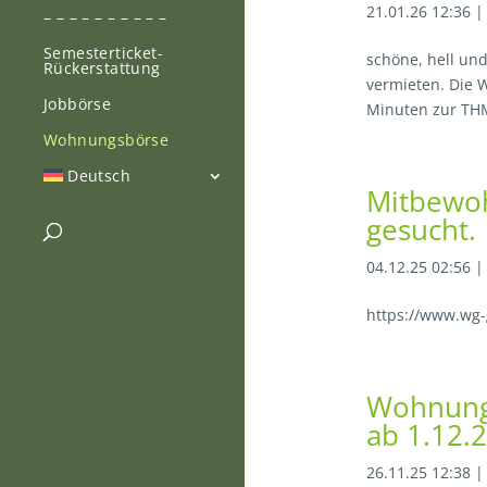
21.01.26 12:36
– – – – – – – – – –
Semesterticket-
schöne, hell un
Rückerstattung
vermieten. Die 
Jobbörse
Minuten zur THM
Wohnungsbörse
Deutsch
Mitbewoh
gesucht.
04.12.25 02:56
https://www.wg-
Wohnung 
ab 1.12.
26.11.25 12:38