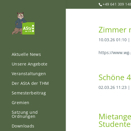
+49 641 309 14
Zimmer m
10.03.26 01:10
https://www.wg-
Aktuelle News
Unsere Angebote
Veranstaltungen
Schöne 4
Der AStA der THM
02.03.26 11:23
Semesterbeitrag
Gremien
Satzung und
Mietange
Ordnungen
Student
Downloads