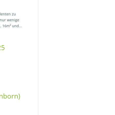
denten zu
 nur wenige
 16m² und...
25
nborn)