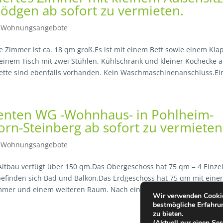
ödgen ab sofort zu vermieten.
|
Wohnungsangebote
e Zimmer ist ca. 18 qm groß.Es ist mit einem Bett sowie einem Kla
einem Tisch mit zwei Stühlen, Kühlschrank und kleiner Kochecke a
ette sind ebenfalls vorhanden. Kein Waschmaschinenanschluss.Ein
enten WG -Wohnhaus- in Pohlheim-
rn-Steinberg ab sofort zu vermieten
|
Wohnungsangebote
tbau verfügt über 150 qm.Das Obergeschoss hat 75 qm = 4 Einze
befinden sich Bad und Balkon.Das Erdgeschoss hat 75 qm mit eine
er und einem weiteren Raum. Nach einem Absatz ist eine Toilett
Wir verwenden Cookie
bestmögliche Erfahru
zu bieten.
(Aktuell nur einen S