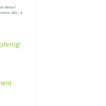
ei Bedarf
miete: 400,– €
fertig!
ment