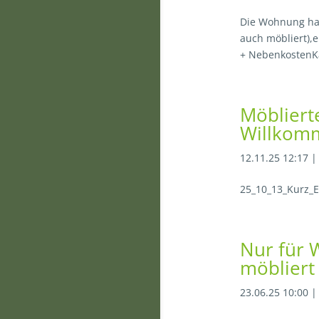
Die Wohnung ha
auch möbliert),e
+ NebenkostenKa
Möbliert
Willkomm
12.11.25 12:17
25_10_13_Kurz_
Nur für 
möbliert 
23.06.25 10:00