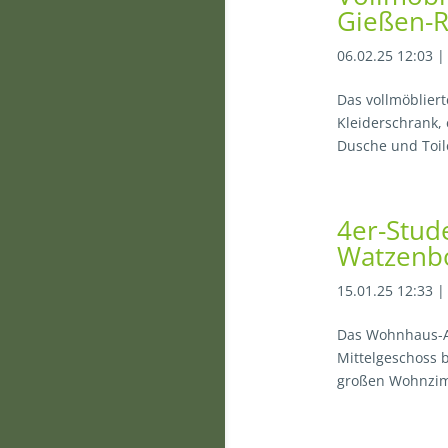
Gießen-R
06.02.25 12:03
Das vollmöbliert
Kleiderschrank, 
Dusche und Toil
4er-Stud
Watzenbo
15.01.25 12:33
Das Wohnhaus-Al
Mittelgeschoss 
großen Wohnzimm