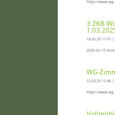
https://www.wg-
3 ZKB-Wo
1.03.202
18.02.25 11:01
2025-02-15 Anze
WG-Zimme
12.02.25 12:46
https://www.wg
Vollmöbl