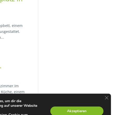
ppbett, einem
usgestattet.
...
.
lzimmer.Im
r Küche, einem
GDPR
e und eine...
s, um dir die
ng auf unserer Website
Akzeptieren
ession-Cookie zum