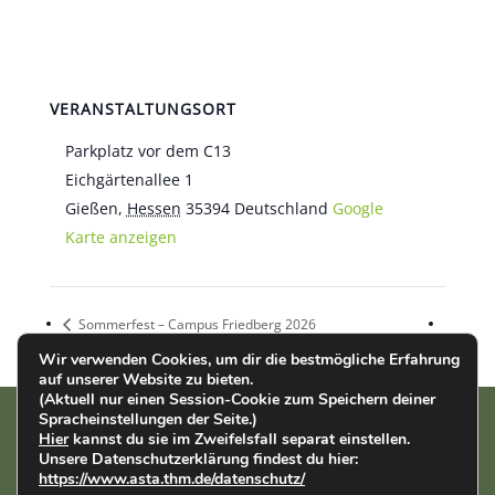
VERANSTALTUNGSORT
Parkplatz vor dem C13
Eichgärtenallee 1
Gießen
,
Hessen
35394
Deutschland
Google
Karte anzeigen
Sommerfest – Campus Friedberg 2026
Wir verwenden Cookies, um dir die bestmögliche Erfahrung
auf unserer Website zu bieten.
(Aktuell nur einen Session-Cookie zum Speichern deiner
Spracheinstellungen der Seite.)
Hier
kannst du sie im Zweifelsfall separat einstellen.
AStA der THM | Wiesenstr. 14 | 35390 Gießen |
Impressum
|
Unsere Datenschutzerklärung findest du hier:
Datenschutz
https://www.asta.thm.de/datenschutz/