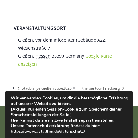
VERANSTALTUNGSORT
Gießen, vor dem Infocenter (Gebäude A22)
Wiesenstraße 7
Gießen
,
Hessen
35390
Germany
Google Karte
anzeigen
Stadtrallye Gießen SoSe2025
Kneipentour Friedberg
Wir verwenden Cookies, um dir die bestmögliche Erfahrung
auf unserer Website zu bieten.
(Aktuell nur einen Session-Cookie zum Speichern deiner
Spracheinstellungen der Seite.)
Hier
kannst du sie im Zweifelsfall separat einstellen.
AStA der THM | Wiesenstr. 14 | 35390 Gießen |
Impressum
|
Unsere Datenschutzerklärung findest du hier:
Datenschutz
https://www.asta.thm.de/datenschutz/