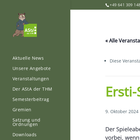
+49 641 309 14
« Alle Veranst
Aktuelle News
Diese Veransta
Unsere Angebote
Veranstaltungen
Ersti
Der AStA der THM
Semesterbeitrag
Gremien
9. Oktober 2024
Satzung und
Ordnungen
Der Spieleabe
Downloads
vorbei, wenn 