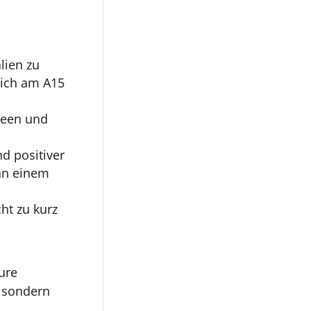
lien zu
ich am A15
Ideen und
d positiver
an einem
ht zu kurz
ure
, sondern