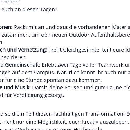
lkommen!
 euch an diesen Tagen?
onen:
Packt mit an und baut die vorhandenen Materia
n zusammen, um den neuen Outdoor-Aufenthaltsbere
n.
ch und Vernetzung:
Trefft Gleichgesinnte, teilt eure 
inspirieren.
d Gemeinschaft:
Erlebt zwei Tage voller Teamwork un
gen auf dem Campus. Natürlich könnt ihr auch nur 
ar für eine Stunde spontan dazu kommen.
e und Musik:
Damit kleine Pausen und gute Laune nic
t für Verpflegung gesorgt.
d seid ein Teil dieser nachhaltigen Transformation! E
 nicht nur eine Möglichkeit, euch kreativ auszuleben
trag zur Verbesserung unserer Hochschule.