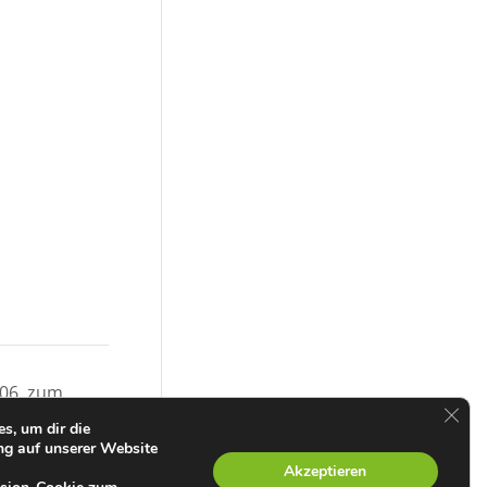
.06. zum
GDPR
ng
s, um dir die
ng auf unserer Website
Akzeptieren