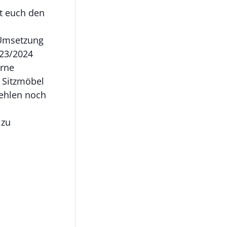
t euch den
 Umsetzung
023/2024
erne
e Sitzmöbel
fehlen noch
 zu