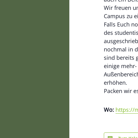
Wir freuen u
Campus zu ei
Falls Euch n
des studenti
ausgeschriebe
nochmal in d
sind bereits
einige mehr-
Außenbereich
erhöhen.
Packen wir 
Wo:
https:/