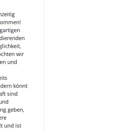
zeitig
gekommen!
igartigen
udierenden
lichkeit,
chten wir
len und
its
ndern könnt
aft sind
 und
ung geben,
ere
t und ist