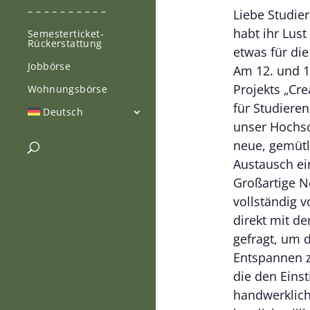
– – – – – – – – – –
Liebe Studie
habt ihr Lust
Semesterticket-
Rückerstattung
etwas für di
Jobbörse
Am 12. und 13
Projekts „Cre
Wohnungsbörse
für Studiere
Deutsch
unser Hochs
neue, gemütl
Austausch ei
Großartige Ne
vollständig 
direkt mit de
gefragt, um
Entspannen z
die den Einst
handwerkliche