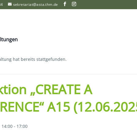
84
sekretariat@asta.thm.de
altungen
ltung hat bereits stattgefunden.
tion „CREATE A
RENCE“ A15 (12.06.202
 14:00
-
17:00