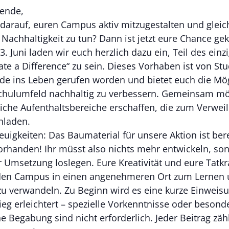
rende,
 darauf, euren Campus aktiv mitzugestalten und gleich
e Nachhaltigkeit zu tun? Dann ist jetzt eure Chance 
. Juni laden wir euch herzlich dazu ein, Teil des einz
ate a Difference“ zu sein. Dieses Vorhaben ist von St
nde ins Leben gerufen worden und bietet euch die Mög
chulumfeld nachhaltig zu verbessern. Gemeinsam mö
iche Aufenthaltsbereiche erschaffen, die zum Verwei
nladen.
uigkeiten: Das Baumaterial für unsere Aktion ist bere
vorhanden! Ihr müsst also nichts mehr entwickeln, so
r Umsetzung loslegen. Eure Kreativität und eure Tatkr
 den Campus in einen angenehmeren Ort zum Lernen
u verwandeln. Zu Beginn wird es eine kurze Einweis
ieg erleichtert – spezielle Vorkenntnisse oder besond
 Begabung sind nicht erforderlich. Jeder Beitrag zähl