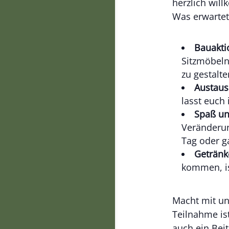
herzlich wil
Was erwartet
Bauakti
Sitzmöbel
zu gestalte
Austaus
lasst euch 
Spaß un
Veränderun
Tag oder g
Getränk
kommen, is
Macht mit un
Teilnahme ist
auch ein Bei