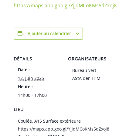
https://maps.app.goo.gl/YjjqMCoKMs5dZxoj8
Ajouter au calendrier
DÉTAILS
ORGANISATEURS
Date :
Bureau vert
12. juin 2025
AStA der THM
Heure :
14h00 - 17h00
LIEU
Coulée, A15 Surface extérieure
https://maps.app.goo.gl/YjjqMCoKMs5dZxoj8