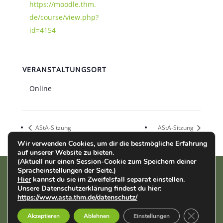
https://moodle.thm.
de/course/view.php?
id=4154
VERANSTALTUNGSORT
Online
AStA-Sitzung
AStA-Sitzung
Wir verwenden Cookies, um dir die bestmögliche Erfahrung
auf unserer Website zu bieten.
(Aktuell nur einen Session-Cookie zum Speichern deiner
Spracheinstellungen der Seite.)
Hier
kannst du sie im Zweifelsfall separat einstellen.
AStA der THM | Wiesenstr. 14 | 35390 Gießen |
Impressum
|
Unsere Datenschutzerklärung findest du hier:
Datenschutz
https://www.asta.thm.de/datenschutz/
GDPR Cook
Deutsch
Akzeptieren
Ablehnen
Einstellungen