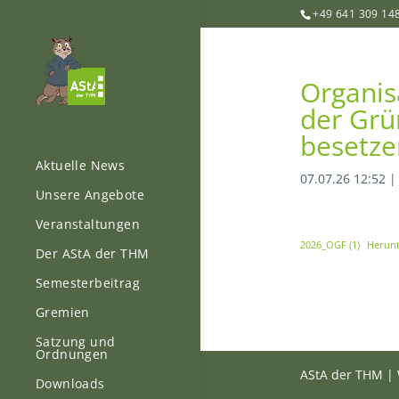
+49 641 309 14
Organis
der Grü
besetze
Aktuelle News
07.07.26 12:52
Unsere Angebote
Veranstaltungen
2026_OGF (1)
Herunt
Der AStA der THM
Semesterbeitrag
Gremien
Satzung und
Ordnungen
AStA der THM | 
Downloads