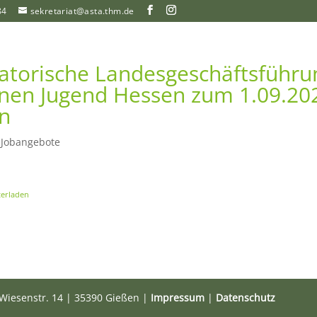
84
sekretariat@asta.thm.de
atorische Landesgeschäftsführu
nen Jugend Hessen zum 1.09.20
n
|
Jobangebote
erladen
Wiesenstr. 14 | 35390 Gießen |
Impressum
|
Datenschutz