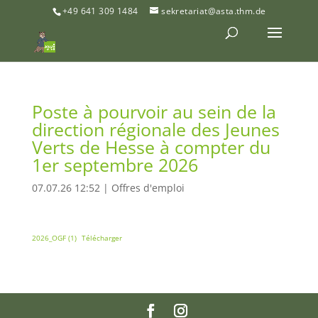
+49 641 309 1484
sekretariat@asta.thm.de
Poste à pourvoir au sein de la
direction régionale des Jeunes
Verts de Hesse à compter du
1er septembre 2026
07.07.26 12:52
|
Offres d'emploi
2026_OGF (1)
Télécharger