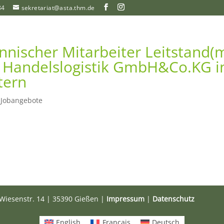
84
sekretariat@asta.thm.de
nischer Mitarbeiter Leitstand(
 Handelslogistik GmbH&Co.KG i
tern
|
Jobangebote
Wiesenstr. 14 | 35390 Gießen |
Impressum
|
Datenschutz
English
Français
Deutsch