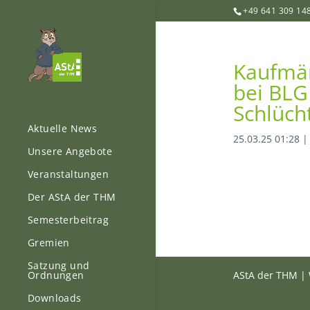
+49 641 309 14
Kaufmän
bei BLG
Schlüch
Aktuelle News
25.03.25 01:28
Unsere Angebote
Veranstaltungen
Der AStA der THM
Semesterbeitrag
Gremien
Satzung und
AStA der THM | 
Ordnungen
Downloads