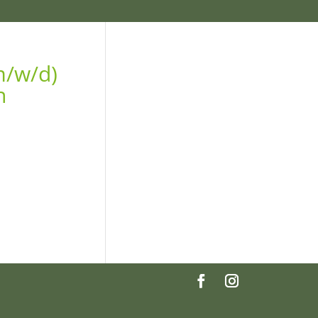
m/w/d)
n