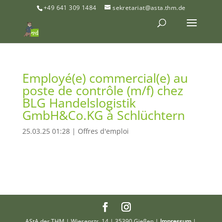
+49 641 309 1484
sekretariat@asta.thm.de
Employé(e) commercial(e) au
poste de contrôle (m/f) chez
BLG Handelslogistik
GmbH&Co.KG à Schlüchtern
25.03.25 01:28
|
Offres d'emploi
AStA der THM | Wiesenstr. 14 | 35390 Gießen |
Impressum
|