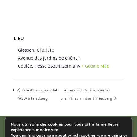
LIEU
Giessen, C13.1.10
Avenue des jardins de chêne 1
Coulée
,
Hesse
35394
Germany
+ Google Map
Fête d’Halloween de
Après-midi de jeux pour les
l’AStA à Friedberg
premières années à Friedberg
Nous utilisons des cookies pour vous offrir la meilleure
expérience sur notre site.
AStA der THM | Wiesenstr. 14 | 35390 Gießen |
Impressum
|
You can find out more about which cookies we are using or