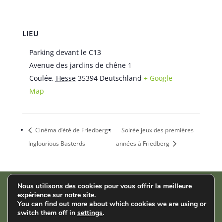
LIEU
Parking devant le C13
Avenue des jardins de chêne 1
Coulée
,
Hesse
35394
Deutschland
+ Google
Map
Cinéma d’été de Friedberg :
Soirée jeux des premières
Inglourious Basterds
années à Friedberg
Nous utilisons des cookies pour vous offrir la meilleure
expérience sur notre site.
AStA der THM | Wiesenstr. 14 | 35390 Gießen |
Impressum
|
You can find out more about which cookies we are using or
Datenschutz
switch them off in
settings
.