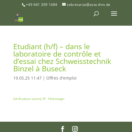
+49 641 309 1484
sekretariat@asta.thm.de
Etudiant (h/f) – dans le
laboratoire de contrôle et
d’essai chez Schweisstechnik
Binzel à Buseck
19.05.25 11:47
|
Offres d'emploi
StA Étudiant salarié_PF
Télécharger