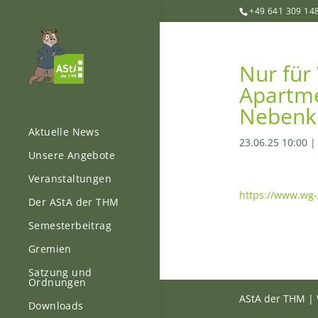
+49 641 309 14
Nur für
Apartmen
Nebenk
Aktuelle News
23.06.25 10:00
Unsere Angebote
Veranstaltungen
https://www.wg-
Der AStA der THM
Semesterbeitrag
Gremien
Satzung und
Ordnungen
AStA der THM | 
Downloads