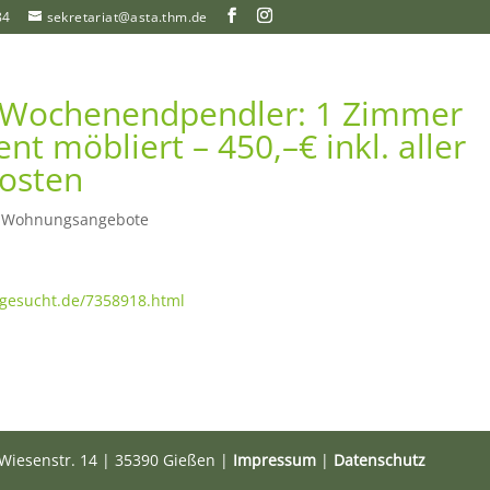
84
sekretariat@asta.thm.de
 Wochenendpendler: 1 Zimmer
t möbliert – 450,–€ inkl. aller
osten
|
Wohnungsangebote
gesucht.de/7358918.html
Wiesenstr. 14 | 35390 Gießen |
Impressum
|
Datenschutz