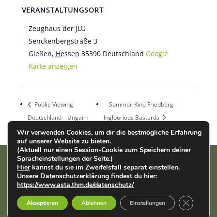
VERANSTALTUNGSORT
Zeughaus der JLU
Senckenbergstraße 3
Gießen
,
Hessen
35390
Deutschland
Google
Karte anzeigen
Public-Viewing
Sommer-Kino Friedberg:
Deutschland – Ungarn
Inglourious Basterds
Wir verwenden Cookies, um dir die bestmögliche Erfahrung
auf unserer Website zu bieten.
(Aktuell nur einen Session-Cookie zum Speichern deiner
Spracheinstellungen der Seite.)
Hier
kannst du sie im Zweifelsfall separat einstellen.
AStA der THM | Wiesenstr. 14 | 35390 Gießen |
Impressum
|
Unsere Datenschutzerklärung findest du hier:
Datenschutz
https://www.asta.thm.de/datenschutz/
GDPR Cook
English
Français
Deutsch
Akzeptieren
Ablehnen
Einstellungen