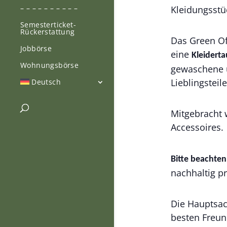
– – – – – – – – – –
Kleidungsstü
Semesterticket-
Rückerstattung
Das Green Of
Jobbörse
eine
Kleidert
Wohnungsbörse
gewaschene u
Lieblingsteile
Deutsch
Mitgebracht 
Accessoires.
Bitte beachten
nachhaltig pr
Die Hauptsach
besten Freun