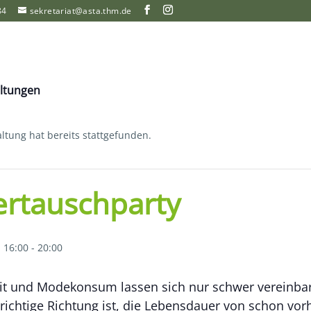
84
sekretariat@asta.thm.de
altungen
ltung hat bereits stattgefunden.
ertauschparty
 16:00
-
20:00
it und Modekonsum lassen sich nur schwer vereinbar
e richtige Richtung ist, die Lebensdauer von schon v