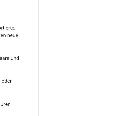
rtierte,
gen neue
paare und
 oder
euren