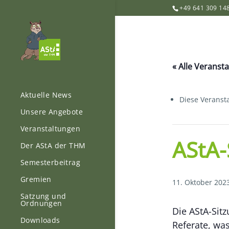
+49 641 309 14
« Alle Veranst
Aktuelle News
Diese Veransta
Unsere Angebote
Veranstaltungen
AStA-
Der AStA der THM
Semesterbeitrag
Gremien
11. Oktober 202
Satzung und
Ordnungen
Die AStA-Sitz
Downloads
Referate, wa