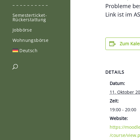
– – – – – – – – – –
Probleme bes
Link ist im 
Semesterticket-
Rückerstattung
Jobbörse
Wohnungsbörse
Zum Kale
Deutsch
DETAILS
Datum:
11. Oktober 2
Zeit:
19:00 - 20:00
Website:
https://moodl
/course/view.