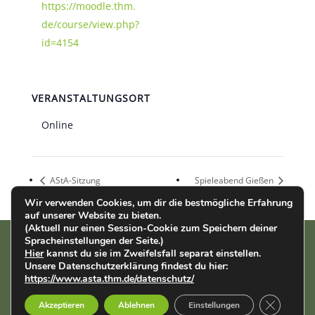
https://moodle.thm.
de/course/view.php?
id=4154
VERANSTALTUNGSORT
Online
AStA-Sitzung
Spieleabend Gießen
Wir verwenden Cookies, um dir die bestmögliche Erfahrung
auf unserer Website zu bieten.
(Aktuell nur einen Session-Cookie zum Speichern deiner
Spracheinstellungen der Seite.)
Hier
kannst du sie im Zweifelsfall separat einstellen.
AStA der THM | Wiesenstr. 14 | 35390 Gießen |
Impressum
|
Unsere Datenschutzerklärung findest du hier:
Datenschutz
https://www.asta.thm.de/datenschutz/
GDPR Cook
Deutsch
Akzeptieren
Ablehnen
Einstellungen