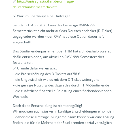
🔗
https://antrag.asta.thm.de/umfrage-
deutschlandsemesterticket/
💡 Warum überhaupt eine Umfrage?
Seit dem 1. April 2025 kann das bisherige RMV-NVV-
Semesterticket nicht mehr auf das Deutschlandticket (D-Ticket)
upgegradet werden – der RMV hat diese Option dauerhaft
abgeschafft.
Das Studierendenparlament der THM hat sich deshalb vorerst
dafür entschieden, am aktuellen RMV-NVV-Semesterticket
festzuhalten.
📌 Gründe dafür waren u. a.:
– die Preiserhöhung des D-Tickets auf 58 €
– die Ungewissheit wie es mit dem D-Ticket weitergeht
– die geringe Nutzung des Upgrades durch THM-Studierende
– die zusätzliche finanzielle Belastung eines flächendeckenden
Wechsels
Doch diese Entscheidung ist nicht endgültig!
Wir möchten euch stärker in künftige Entscheidungen einbinden
– daher diese Umfrage. Nur gemeinsam können wir eine Lösung
finden, die für die Mehrheit der Studierenden sozial verträglich