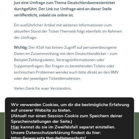
Juni eine Umfrage zum Thema Deutschlandsemesterticket
durchgeführt. Der Link zur Umfrage wird an dieser Stelle
veröffentlicht, sobald sie online ist.
Ein ausführlicher Artikel mit weiteren Informationen zum
aktuellen Stand der Ticket-Thematik folgt ebenfalls im Rahmen
der Umfrage.
Wichtig:
Der AStA hat keinen Zugriff auf personenbezogene
Daten im Zusammenhang mit dem Deutschlandticket – zum
Beispiel Zahlungsdaten, Vertragsinformationen oder
Supportanfragen. Bei Fragen zu bestehenden Tickets oder
technischen Problemen wendet euch bitte direkt an den RMV
oder den jeweiligen Ticketdienstleister.
Vielen Dank für euer Verständnis.
Wir verwenden Cookies, um dir die bestmögliche Erfahrung
auf unserer Website zu bieten.
(Aktuell nur einen Session-Cookie zum Speichern deiner
Spracheinstellungen der Seite.)
Hier
kannst du sie im Zweifelsfall separat einstellen.
AStA der THM | Wiesenstr. 14 | 35390 Gießen |
Impressum
|
Unsere Datenschutzerklärung findest du hier:
Datenschutz
https://www.asta.thm.de/datenschutz/