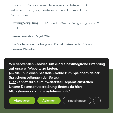
Es erwartet Sie eine abwechslungsreiche Tätigkeit mit
administrativen, organisatorischen und kommunikativen
Schwerpunkten.
Umfang/Vergütung:
10-12 Stunden/Woche. Vergütung nach TV-
H E3
Bewerbungsfrist: 5. Juli 2026
Die
Stellenausschreibung und Kontaktdaten
finden Sie auf
unserer Website.
Wir verwenden Cookies, um dir die bestmögliche Erfahrung
auf unserer Website zu bieten.
(Aktuell nur einen Session-Cookie zum Speichern deiner
Spracheinstellungen der Seite.)
Hier
kannst du sie im Zweifelsfall separat einstellen.
AStA der THM | Wiesenstr. 14 | 35390 Gießen |
Impressum
|
Unsere Datenschutzerklärung findest du hier:
Datenschutz
https://www.asta.thm.de/datenschutz/
English
Français
Deutsch
GDPR Cook
Akzeptieren
Ablehnen
Einstellungen