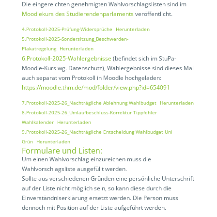
Die eingereichten genehmigten Wahlvorschlagslisten sind im
Moodlekurs des Studierendenparlaments
veröffentlicht.
4.Protokoll-2025-Prüfung-Widersprüche
Herunterladen
5.Protokoll-2025-Sondersitzung_Beschwerden-
Plakatregelung
Herunterladen
6.Protokoll-2025-Wahlergebnisse
(befindet sich im StuPa-
Moodle-Kurs wg. Datenschutz), Wahlergebnisse sind dieses Mal
auch separat vom Protokoll in Moodle hochgeladen:
https://moodle.thm.de/mod/folder/view.php?id=654091
7.Protokoll-2025-26_Nachträgliche Ablehnung Wahlbudget
Herunterladen
8.Protokoll-2025-26_Umlaufbeschluss-Korrektur Tippfehler
Wahlkalender
Herunterladen
9.Protokoll-2025-26_Nachträgliche Entscheidung Wahlbudget Uni
Grün
Herunterladen
Formulare und Listen:
Um einen Wahlvorschlag einzureichen muss die
Wahlvorschlagsliste ausgefüllt werden.
Sollte aus verschiedenen Gründen eine persönliche Unterschrift
auf der Liste nicht möglich sein, so kann diese durch die
Einverständniserklärung ersetzt werden. Die Person muss
dennoch mit Position auf der Liste aufgeführt werden.