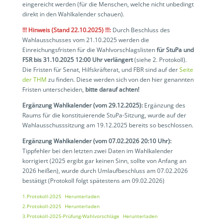
eingereicht werden (für die Menschen, welche nicht unbedingt
direkt in den Wahlkalender schauen).
!!! Hinweis (Stand 22.10.2025)
!!!
:
Durch Beschluss des
Wahlausschusses vom 21.10.2025 werden die
Einreichungsfristen für die Wahlvorschlagslisten
für StuPa und
FSR bis 31.10.2025 12:00 Uhr verlängert
(siehe 2. Protokoll).
Die Fristen für Senat, Hilfskräfterat, und FBR sind auf der
Seite
der THM
zu finden. Diese werden sich von den hier genannten
Fristen unterscheiden,
bitte darauf achten!
Ergänzung Wahlkalender (vom 29.12.2025):
Ergänzung des
Raums für die konstituierende StuPa-Sitzung, wurde auf der
Wahlausschusssitzung am 19.12.2025 bereits so beschlossen.
Ergänzung Wahlkalender (vom 07.02.2026 20:10 Uhr):
Tippfehler bei den letzten zwei Daten im Wahlkalender
korrigiert (2025 ergibt gar keinen Sinn, sollte von Anfang an
2026 heißen), wurde durch Umlaufbeschluss am 07.02.2026
bestätigt (Protokoll folgt spätestens am 09.02.2026)
1.Protokoll-2025
Herunterladen
2.Protokoll-2025
Herunterladen
3.Protokoll-2025-Prüfung-Wahlvorschläge
Herunterladen