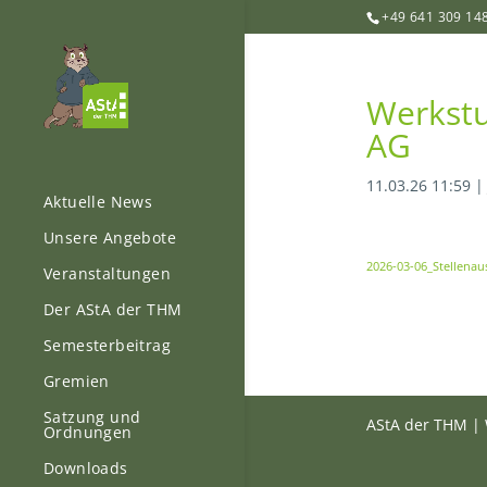
+49 641 309 14
Werkstu
AG
11.03.26 11:59
Aktuelle News
Unsere Angebote
2026-03-06_Stellena
Veranstaltungen
Der AStA der THM
Semesterbeitrag
Gremien
Satzung und
AStA der THM | 
Ordnungen
Downloads