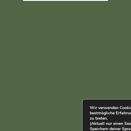
Wir verwenden Cookie
bestmögliche Erfahru
zu bieten.
(Aktuell nur einen S
Speichern deiner Spra