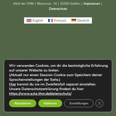
AStA der THM | Wiesenstr. 14 | 35390 Gießen |
Impressum
|
Datenschutz
English
Français
Deutsch
Wir verwenden Cookies, um dir die bestmögliche Erfahrung
auf unserer Website zu bieten.
(Aktuell nur einen Session-Cookie zum Speichern deiner
Spracheinstellungen der Seite.)
Hier
kannst du sie im Zweifelsfall separat einstellen.
Unsere Datenschutzerklärung findest du hier:
https://www.asta.thm.de/datenschutz/
GDPR Cook
Akzeptieren
Ablehnen
Einstellungen