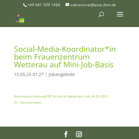
+49 641 309 1484
sekretariat@asta.thm.de
Social-Media-Koordinator*in
beim Frauenzentrum
Wetterau auf Mini-Job-Basis
15.05.25 01:27
|
Jobangebote
Stellenausschreibung PDF A4_Social Media Mini Job_06.05.2025
(1)
Herunterladen