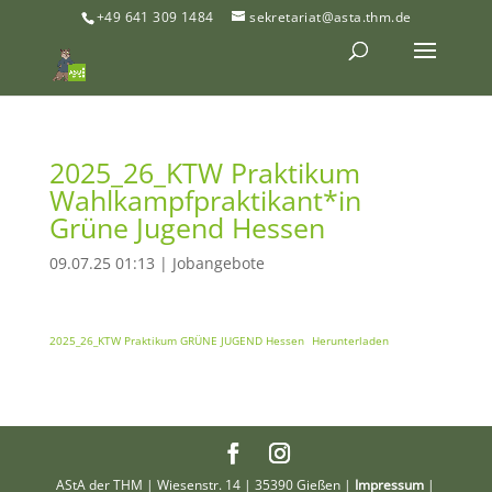
+49 641 309 1484
sekretariat@asta.thm.de
2025_26_KTW Praktikum
Wahlkampfpraktikant*in
Grüne Jugend Hessen
09.07.25 01:13
|
Jobangebote
2025_26_KTW Praktikum GRÜNE JUGEND Hessen
Herunterladen
AStA der THM | Wiesenstr. 14 | 35390 Gießen |
Impressum
|