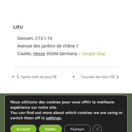
LIEU
Giessen, C13.1.10
Avenue des jardins de chêne 1
Coulée
,
Hesse
35394
Germany
+ Google Map
Après-midi de jeux FB
Tournée des bars FB
Nous utilisons des cookies pour vous offrir la meilleure
expérience sur notre site.
AStA der THM | Wiesenstr. 14 | 35390 Gießen |
Impressum
|
You can find out more about which cookies we are using or
Datenschutz
switch them off in
settings
.
Fermer la bannièr
English
Français
Deutsch
Accepter
Rejeter
Réglages