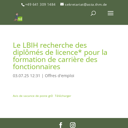
+49 641 309 1484
sekretariat@asta.thm.de
Le LBIH recherche des
diplômés de licence* pour la
formation de carrière des
fonctionnaires
03.07.25 12:31
|
Offres d'emploi
Avis de vacance de poste gtD
Télécharger