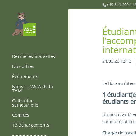
+49 641 309 14
Étudiant
l’accom
interna
Dernières nouvelles
24.06.26 12:13
Nos offres
Événements
Le Bureau intern
Nous – L’AStA de la
THM
1 étudiant(
étudiants e
Cotisation
semestrielle
Un poste varié v
Comités
communication.
Téléchargements
Charge de travai
– – – – – – – – – –