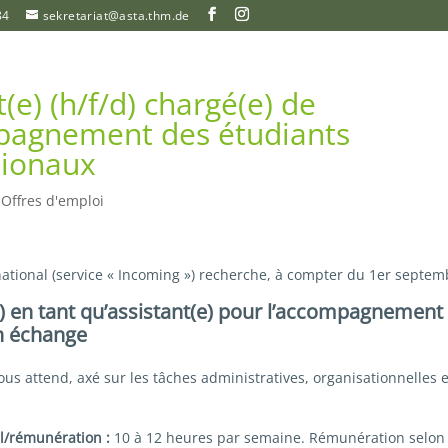
84
sekretariat@asta.thm.de
(e) (h/f/d) chargé(e) de
pagnement des étudiants
tionaux
|
Offres d'emploi
ational (service « Incoming ») recherche, à compter du 1er septem
e) en tant qu’assistant(e) pour l’accompagnement
n échange
ous attend, axé sur les tâches administratives, organisationnelles 
l/rémunération :
10 à 12 heures par semaine. Rémunération selon 