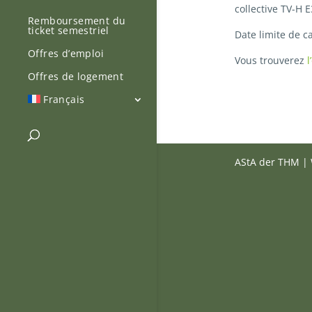
collective TV-H E
Remboursement du
ticket semestriel
Date limite de ca
Offres d’emploi
Vous trouverez
l
Offres de logement
Français
AStA der THM | 