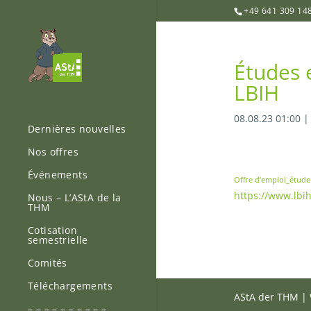
+49 641 309 14
Études 
LBIH
08.08.23 01:00
Dernières nouvelles
Nos offres
Événements
Offre d’emploi_étud
https://www.lbih
Nous – L’AStA de la
THM
Cotisation
semestrielle
Comités
Téléchargements
AStA der THM | 
– – – – – – – – – –