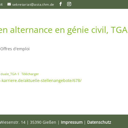
84
sekretariat@asta.thm.de
en alternance en génie civil, TGA
|
Offres d'emploi
e duale_TGA-1
Télécharger
-karriere.de/aktuelle-stellenangebote/678/
Wiesenstr. 14 | 35390 Gießen |
Impressum
|
Datenschutz