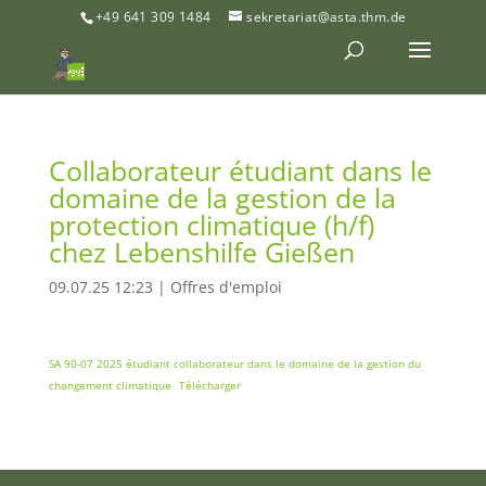
+49 641 309 1484
sekretariat@asta.thm.de
Collaborateur étudiant dans le
domaine de la gestion de la
protection climatique (h/f)
chez Lebenshilfe Gießen
09.07.25 12:23
|
Offres d'emploi
SA 90-07 2025 étudiant collaborateur dans le domaine de la gestion du
changement climatique
Télécharger