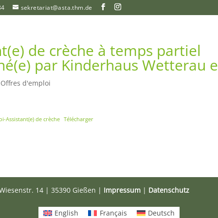
84
sekretariat@asta.thm.de
t(e) de crèche à temps partiel
hé(e) par Kinderhaus Wetterau e
|
Offres d'emploi
i-Assistant(e) de crèche
Télécharger
Wiesenstr. 14 | 35390 Gießen |
Impressum
|
Datenschutz
English
Français
Deutsch