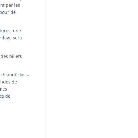
nt par les
 pour de
tures, une
ondage sera
des billets
chlandticket –
andes de
èmes
es de