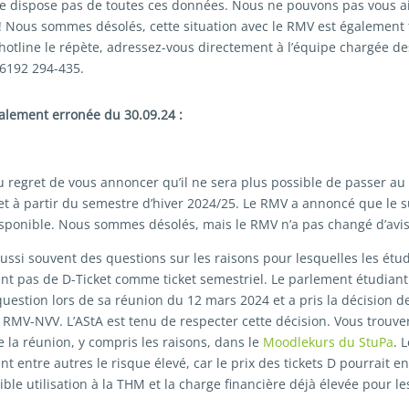
 ne dispose pas de toutes ces données. Nous ne pouvons pas vous a
! Nous sommes désolés, cette situation avec le RMV est également 
 hotline le répète, adressez-vous directement à l’équipe chargée des
06192 294-435.
ialement erronée du 30.09.24 :
regret de vous annoncer qu’il ne sera plus possible de passer au
et à partir du semestre d’hiver 2024/25. Le RMV a annoncé que le 
isponible. Nous sommes désolés, mais le RMV n’a pas changé d’avis
ssi souvent des questions sur les raisons pour lesquelles les étud
t pas de D-Ticket comme ticket semestriel. Le parlement étudiant
 question lors de sa réunion du 12 mars 2024 et a pris la décision de
l RMV-NVV. L’AStA est tenu de respecter cette décision. Vous trouve
e la réunion, y compris les raisons, dans le
Moodlekurs du StuPa
. 
nt entre autres le risque élevé, car le prix des tickets D pourrait e
ible utilisation à la THM et la charge financière déjà élevée pour le