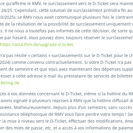
ce qu’affirme le RMV, le surclassement vers le D-Ticket sera maint
 24/25. Cependant, cette solution de surclassement prendra fin au
/03/2025). Le RMV nous avait communiqué plusieurs fois le contraire 
é de la résiliation de la possibilité de surclassement uniquement 
s. Il ne nous a toutefois pas informés de cette décision, de sorte 
ue par hasard. Vous pouvez donc toujours réserver le surclassemen
https://asta.thm.de/upgrade-d-ticket
.
n’a pas résilié « certains » surclassements sur le D-Ticket pour le
2024) comme convenu contractuellement. Si votre D-Ticket n’a pas é
ent de semestre et que vous avez maintenant des dépenses supp
resser à cette adresse e-mail du prestataire de services de billette
cketing.de
ccès à vos données concernant le D-Ticket, même si la hotline du 
 avons signalé à plusieurs reprises à RMV que la hotline diffusait d
ronées. Malheureusement, depuis plus d’un semestre, sans succès 
’assistance téléphonique de RMV vous faire perdre votre temps ! S
la mise à niveau vers le D-Ticket, effectuer des modifications, ém
liser des mots de passe, etc. et a accès à vos informations de paiem