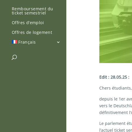
Remboursement du
ticket semestriel
Offres d’emploi
Offres de logement
Français
Edit : 28.05.25 :
Chers étudiants,
depuis le 1er av
vers le Deutschl
définitivement l
Le parlement ét
l’actuel ticket 