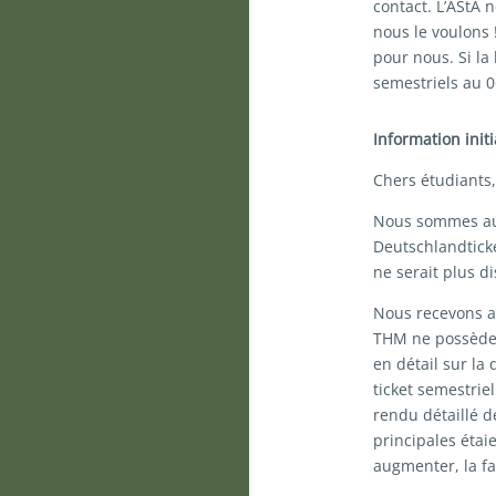
contact. L’AStA
nous le voulons 
pour nous. Si la
semestriels au 
Information init
Chers étudiants,
Nous sommes au 
Deutschlandtick
ne serait plus d
Nous recevons au
THM ne possèden
en détail sur la
ticket semestrie
rendu détaillé d
principales étaie
augmenter, la fa