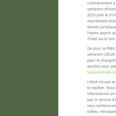
contrairement à 
semestre d’hiver
2025 (soit le 31
maintenant écart
doutes juridique
l’avons appris q
Ticket via le lien
De plus, le RMV 
semestre (30.09.
pour le changem
veuillez vous ad
support@ride-ti
L’AStA n’a pas a
le répéter. Nous
informations er
pas le service d
vous rembourser 
billets, réinitia