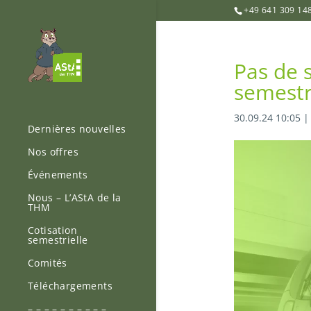
+49 641 309 14
Pas de 
semestr
30.09.24 10:05
Dernières nouvelles
Nos offres
Événements
Nous – L’AStA de la
THM
Cotisation
semestrielle
Comités
Téléchargements
– – – – – – – – – –