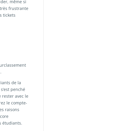
ider, même si
très frustrante
 tickets
surclassement
.
iants de la
 s’est penché
 rester avec le
rez le compte-
Les raisons
ncore
s étudiants.