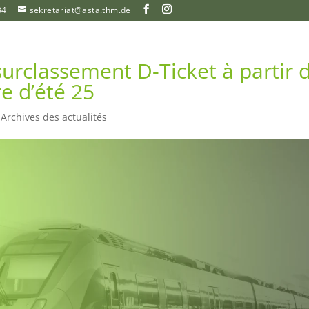
84
sekretariat@asta.thm.de
surclassement D-Ticket à partir 
e d’été 25
|
Archives des actualités