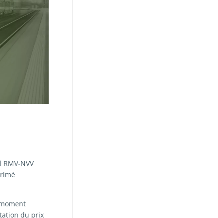
iel RMV-NVV
primé
e moment
tation du prix