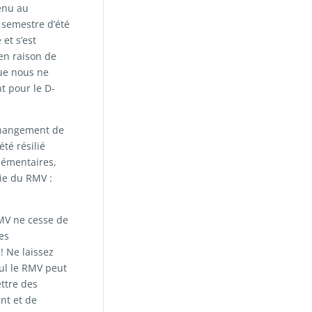
enu au
 semestre d’été
et s’est
en raison de
que nous ne
t pour le D-
 changement de
té résilié
lémentaires,
rie du RMV :
RMV ne cesse de
es
! Ne laissez
eul le RMV peut
ettre des
ent et de